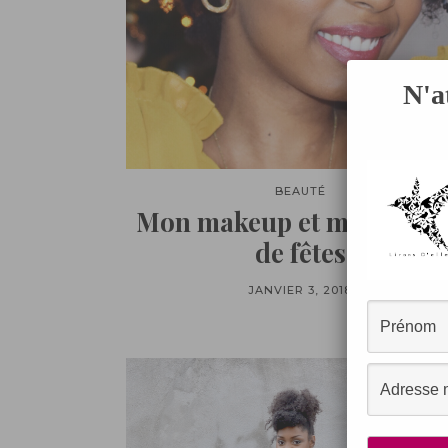
N'a
BEAUTÉ
Mon makeup et ma coiffu
de fêtes
JANVIER 3, 2018