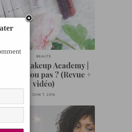
ater
Comment
BEAUTÉ
MUA – Makeup Academy |
on plan ou pas ? (Revue +
vidéo)
JUIN 7, 2016