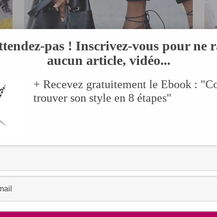
ttendez-pas ! Inscrivez-vous pour ne r
aucun article, vidéo...
+ Recevez gratuitement le Ebook : "
INSPIRATION MODE
trouver son style en 8 étapes"
re
Une question de détails :
Quelques astuces pour
B
aiguiser son sens du style!
AVRIL 13, 2017