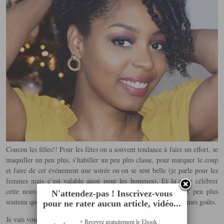
Coucou les filles!! Pour les fêtes on a souvent tendance à faire un effort, se
maquiller un peu plus, s’habiller un peu plus classe, pour marquer le coup
et faire de cet événement une soirée ou on se sent belle (je parle pour les
femmes mais c’est valable aussi pour les hommes).
Et la pour célébrer
cette nouvelle année, j’ai voulu créer un makeup coloré, un peu plus
N'attendez-pas ! Inscrivez-vous
soutenu que ce que j’ai l’habitude de porter mais qui reste dans mes goûts.
pour ne rater aucun article, vidéo...
Je vais vous détailler ce que j’ai utilisé pour réaliser celui-ci.
+ Recevez gratuitement le Ebook :