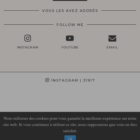
VOUS LES AVEZ ADORÉS
FOLLOW ME
INSTAGRAM
YOUTUBE
EMAIL
INSTAGRAM
| 31917
Nous utilisons des cookies pour vous garantir la meilleure expérience sur notre
site web. Si vous continuez à utiliser ce site, nous supposerons que vous en êtes
satisfait.
© 2026
LIRONS D'ELLE
Ok
THEME DESIGN BY
pipdig