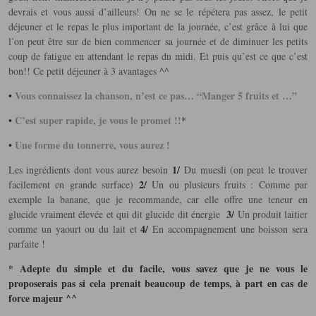
devrais et vous aussi d’ailleurs! On ne se le répétera pas assez, le petit
déjeuner et le repas le plus important de la journée, c’est grâce à lui que
l’on peut être sur de bien commencer sa journée et de diminuer les petits
coup de fatigue en attendant le repas du midi. Et puis qu’est ce que c’est
bon!! Ce petit déjeuner à 3 avantages ^^
•
Vous connaissez la chanson, n’est ce pas… “Manger 5 fruits et …”
•
C’est super rapide, je vous le promet !!
*
•
Une forme du tonnerre, vous aurez !
1/
Les ingrédients dont vous aurez besoin
Du muesli (on peut le trouver
2/
facilement en grande surface)
Un ou plusieurs fruits : Comme par
exemple la banane, que je recommande, car elle offre une teneur en
3/
glucide vraiment élevée et qui dit glucide dit énergie
Un produit laitier
4/
comme un yaourt ou du lait et
En accompagnement une boisson sera
parfaite !
* Adepte du simple et du facile,
vous savez que je ne vous le
proposerais pas si cela prenait beaucoup de temps, à part en cas de
force majeur ^^