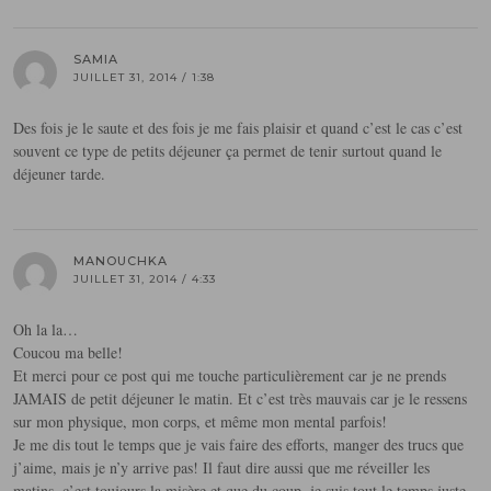
SAMIA
JUILLET 31, 2014 / 1:38
Des fois je le saute et des fois je me fais plaisir et quand c’est le cas c’est
souvent ce type de petits déjeuner ça permet de tenir surtout quand le
déjeuner tarde.
MANOUCHKA
JUILLET 31, 2014 / 4:33
Oh la la…
Coucou ma belle!
Et merci pour ce post qui me touche particulièrement car je ne prends
JAMAIS de petit déjeuner le matin. Et c’est très mauvais car je le ressens
sur mon physique, mon corps, et même mon mental parfois!
Je me dis tout le temps que je vais faire des efforts, manger des trucs que
j’aime, mais je n’y arrive pas! Il faut dire aussi que me réveiller les
matins, c’est toujours la misère et que du coup, je suis tout le temps juste