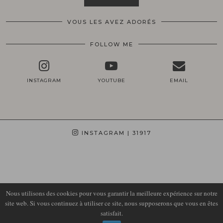
VOUS LES AVEZ ADORÉS
FOLLOW ME
INSTAGRAM
YOUTUBE
EMAIL
INSTAGRAM
| 31917
Nous utilisons des cookies pour vous garantir la meilleure expérience sur notre
site web. Si vous continuez à utiliser ce site, nous supposerons que vous en êtes
satisfait.
© 2026
LIRONS D'ELLE