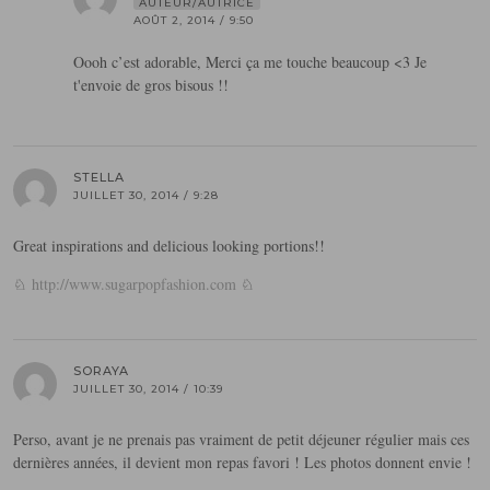
AUTEUR/AUTRICE
AOÛT 2, 2014 / 9:50
Oooh c’est adorable, Merci ça me touche beaucoup <3 Je
t'envoie de gros bisous !!
STELLA
JUILLET 30, 2014 / 9:28
Great inspirations and delicious looking portions!!
♘
http://www.sugarpopfashion.com
♘
SORAYA
JUILLET 30, 2014 / 10:39
Perso, avant je ne prenais pas vraiment de petit déjeuner régulier mais ces
dernières années, il devient mon repas favori ! Les photos donnent envie !