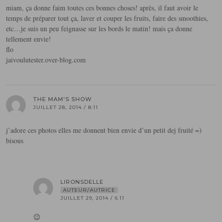
miam, ça donne faim toutes ces bonnes choses! après, il faut avoir le
temps de préparer tout ça, laver et couper les fruits, faire des smoothies,
etc…je suis un peu feignasse sur les bords le matin! mais ça donne
tellement envie!
flo
jaivoulutester.over-blog.com
THE MAM'S SHOW
JUILLET 28, 2014 / 8:11
j’adore ces photos elles me donnent bien envie d’un petit dej fruité =)
bisous
LIRONSDELLE
AUTEUR/AUTRICE
JUILLET 29, 2014 / 6:11
😉