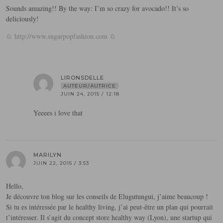
Sounds amazing!! By the way: I’m so crazy for avocado!! It’s so
deliciously!
♘
http://www.sugarpopfashion.com
♘
LIRONSDELLE
AUTEUR/AUTRICE
JUIN 24, 2015 / 12:18
Yeeees i love that
MARILYN
JUIN 22, 2015 / 3:53
Hello,
Je découvre ton blog sur les conseils de Elugutungui, j’aime beaucoup !
Si tu es intéressée par le healthy living, j’ai peut-être un plan qui pourrait
t’intéresser. Il s’agit du concept store healthy way (Lyon), une startup qui