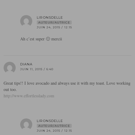
LIRONSDELLE
AUTEUR/AUTRICE
JUIN 24, 2015 / 12:15
Ah c’est super 🙂 mercii
DIANA
JUIN 11, 2015 / 6:40
Great tips!! I love avocado and always use it with my toast. Love working
out too.
http://www.effortlesslady.com
LIRONSDELLE
AUTEUR/AUTRICE
JUIN 24, 2015 / 12:15