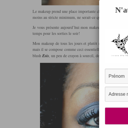
N'a
Le makeup prend une place importante chez la plupart des 
moins au stricte minimum, ne serait-ce que pour avoir bon
Je vous présente aujourd’hui mon makeup de tous les jours
temps pour les sorties le soir!
Mon makeup de tous les jours et plutôt nude simple et disc
mais il se compose comme ceci essentiellement : Une bonne
blush
Esis
, un peu de crayon à sourcil, de crayon pour le