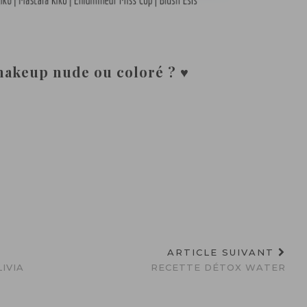
n
makeup nude ou coloré ? ♥
ARTICLE SUIVANT
IVIA
RECETTE DÉTOX WATER