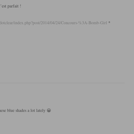
est parfait !
t/dotclear/index.php?post/2014/04/24/Concours-%3A-Bomb-Girl
*
ese blue shades a lot lately 😀