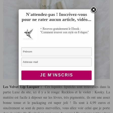
N'attendez-pas ! Inscrivez-vous
pour ne rater aucun article, vidéo...
+ Recevez gratuitement le Ebook :
"Comment trouver son style en 8 étapes"
Les Velvet Lip Lacquer :
Ces liquides lipsticks sont trouvables dans la
partie Luxe du site, ici il y a le rouge: Reckless et le violet : Kooky. La
matière est facile à déposer sur les lèvres, très pigmentée, ils ont une assez
bonne tenue et le packaging est super joli ! Ils sont à 4,99 euros et
sincèrement se sont de pures merveilles, vous allez voir celui que je porte