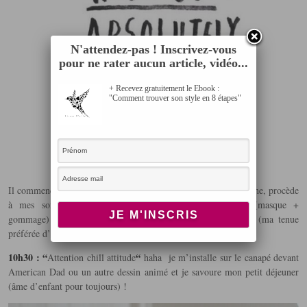
N'attendez-pas ! Inscrivez-vous
pour ne rater aucun article, vidéo...
+ Recevez gratuitement le Ebook :
"Comment trouver son style en 8 étapes"
9h30 / 10h00
Il commence en général vers
. Je file sous la douche, procède
à mes soins cheveux (shampooing + masque) et peau (masque +
gommage) pour ensuite enfiler un leggings et un débardeur (ma tenue
préférée d’intérieur).
10h30 :
“
“
Attention chill attitude
haha je m’installe sur le canapé devant
American Dad ou un autre dessin animé et je savoure mon petit déjeuner
(âme d’enfant pour toujours) !