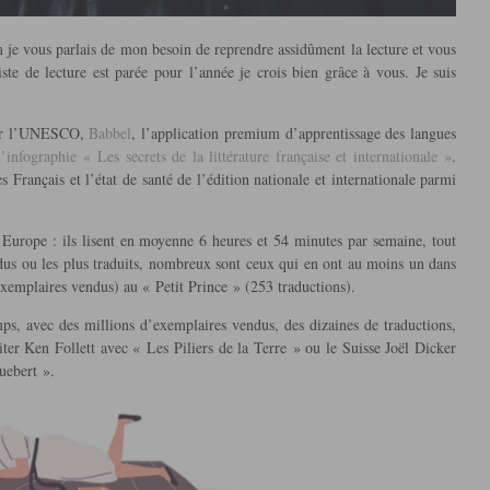
m je vous parlais de mon besoin de reprendre assidûment la lecture et vous
te de lecture est parée pour l’année je crois bien grâce à vous. Je suis
 par l’UNESCO,
Babbel
, l’application premium d’apprentissage des langues
l’infographie « Les secrets de la littérature française et internationale »
.
 Français et l’état de santé de l’édition nationale et internationale parmi
d’Europe : ils lisent en moyenne 6 heures et 54 minutes par semaine, tout
ndus ou les plus traduits, nombreux sont ceux qui en ont au moins un dans
xemplaires vendus) au « Petit Prince » (253 traductions).
mps, avec des millions d’exemplaires vendus, des dizaines de traductions,
iter Ken Follett avec « Les Piliers de la Terre » ou le Suisse Joël Dicker
uebert ».