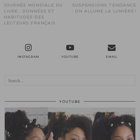
JOURNÉE MONDIALE DU
SUSPENSIONS TENDANCE
LIVRE : DONNÉES ET
: ON ALLUME LA LUMIÈRE !
HABITUDES DES
LECTEURS FRANÇAIS
INSTAGRAM
YOUTUBE
EMAIL
YOUTUBE