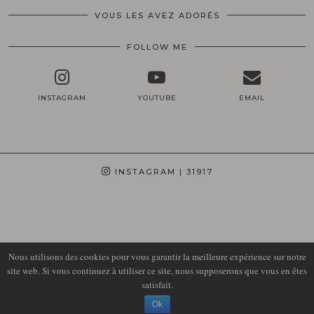
VOUS LES AVEZ ADORÉS
FOLLOW ME
INSTAGRAM
YOUTUBE
EMAIL
INSTAGRAM
| 31917
Nous utilisons des cookies pour vous garantir la meilleure expérience sur notre
site web. Si vous continuez à utiliser ce site, nous supposerons que vous en êtes
satisfait.
© 2026
LIRONS D'ELLE
Ok
THEME DESIGN BY
pipdig