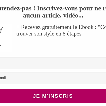
i –>
Ana loves Wax
🙂
ttendez-pas ! Inscrivez-vous pour ne r
ussi, mais j’adore ce petit haut Zara que j’ai shoppé en solde à même pas 5
aucun article, vidéo...
 le top à épaules dénudées, ce sera pour une prochaine fois !
+ Recevez gratuitement le Ebook : "
trouver son style en 8 étapes"