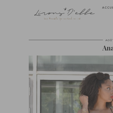
ACCU
AOÛT
Ana