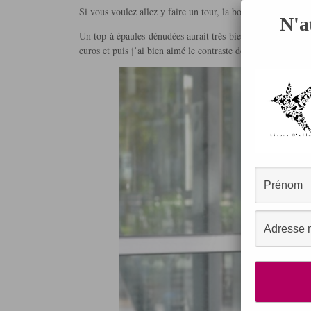
Si vous voulez allez y faire un tour, la boutique est par ic
N'a
Un top à épaules dénudées aurait très bien fait l’affaire a
euros et puis j’ai bien aimé le contraste des imprimés donc