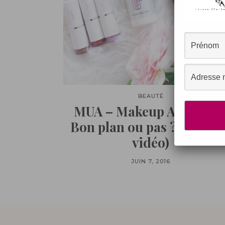
BEAUTÉ
MUA – Makeup Academy 
Bon plan ou pas ? (Revue
vidéo)
JUIN 7, 2016