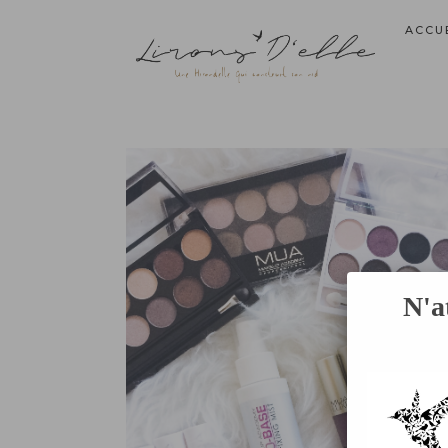
ACCU
N'a