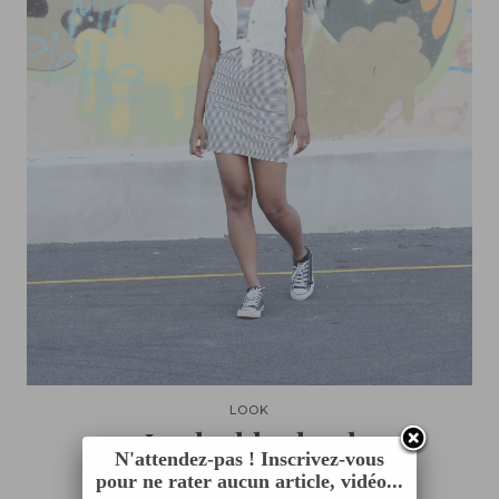
LOOK
Look old school
N'attendez-pas ! Inscrivez-vous
pour ne rater aucun article, vidéo...
SEPTEMBRE 28, 2018