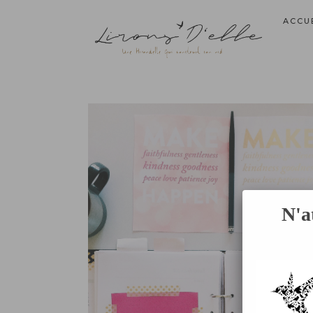
ACCU
N'a