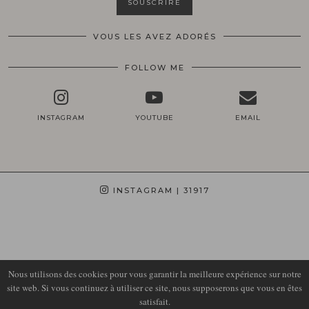
VOUS LES AVEZ ADORÉS
FOLLOW ME
INSTAGRAM
YOUTUBE
EMAIL
INSTAGRAM
| 31917
Nous utilisons des cookies pour vous garantir la meilleure expérience sur notre
site web. Si vous continuez à utiliser ce site, nous supposerons que vous en êtes
satisfait.
© 2026
LIRONS D'ELLE