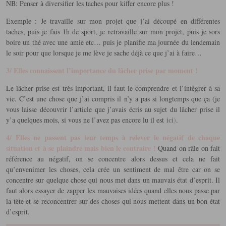
NB: Penser à diversifier les taches pour kiffer encore plus !
Exemple : Je travaille sur mon projet que j’ai découpé en différentes
taches, puis je fais 1h de sport, je retravaille sur mon projet, puis je sors
boire un thé avec une amie etc… puis je planifie ma journée du lendemain
le soir pour que lorsque je me lève je sache déjà ce que j’ai à faire…
3/ Elles connaissent l’importance du lâcher prise par moment !
Le lâcher prise est très important, il faut le comprendre et l’intègrer à sa
vie. C’est une chose que j’ai compris il n’y a pas si longtemps que ça (je
vous laisse découvrir l’article que j’avais écris au sujet du lâcher prise il
ici
y’a quelques mois, si vous ne l’avez pas encore lu il est
)
.
4/ Elles ne passent pas leur temps à relever le négatif de chaque
situation et à se plaindre mais bien le contraire !
Quand on râle on fait
référence au négatif, on se concentre alors dessus et cela ne fait
qu’envenimer les choses, cela crée un sentiment de mal être car on se
concentre sur quelque chose qui nous met dans un mauvais état d’esprit. Il
faut alors essayer de zapper les mauvaises idées quand elles nous passe par
la tête et se reconcentrer sur des choses qui nous mettent dans un bon état
d’esprit.