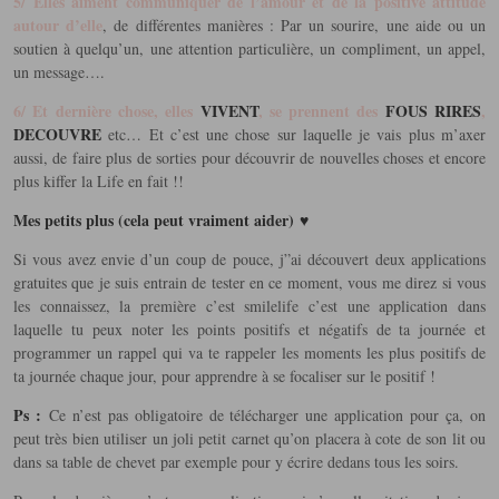
5/ Elles aiment communiquer de l’amour et de la positive attitude
autour d’elle
, de différentes manières : Par un sourire, une aide ou un
soutien à quelqu’un, une attention particulière, un compliment, un appel,
un message….
6/ Et dernière chose, elles
VIVENT
, se prennent des
FOUS RIRES
,
DECOUVRE
etc… Et c’est une chose sur laquelle je vais plus m’axer
aussi, de faire plus de sorties pour découvrir de nouvelles choses et encore
plus kiffer la Life en fait !!
Mes petits plus (cela peut vraiment aider) ♥
Si vous avez envie d’un coup de pouce, j”ai découvert deux applications
gratuites que je suis entrain de tester en ce moment, vous me direz si vous
les connaissez, la première c’est smilelife c’est une application dans
laquelle tu peux noter les points positifs et négatifs de ta journée et
programmer un rappel qui va te rappeler les moments les plus positifs de
ta journée chaque jour, pour apprendre à se focaliser sur le positif !
Ps :
Ce n’est pas obligatoire de télécharger une application pour ça, on
peut très bien utiliser un joli petit carnet qu’on placera à cote de son lit ou
dans sa table de chevet par exemple pour y écrire dedans tous les soirs.