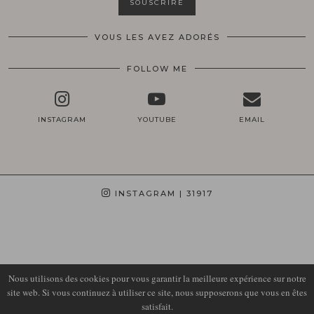
VOUS LES AVEZ ADORÉS
FOLLOW ME
INSTAGRAM
YOUTUBE
EMAIL
INSTAGRAM
| 31917
Nous utilisons des cookies pour vous garantir la meilleure expérience sur notre
site web. Si vous continuez à utiliser ce site, nous supposerons que vous en êtes
satisfait.
© 2026
LIRONS D'ELLE