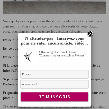
Voici quelques clés pour s’y mettre s’en s’y perdre et tout en étant efficace
dans son tri : Pour chaque pièce que vous allez sortir de votre placard,
posez-vous dans un premier temps les questions suivantes :
N'attendez-pas ! Inscrivez-vous
Est-ce que ça me plait toujours?
pour ne rater aucun article, vidéo...
Est-ce que je l’ai porté pendant les 12 derniers mois?
+ Recevez gratuitement le Ebook :
"Comment trouver son style en 8 étapes"
Est-ce que ça rentre
dans
mon style actuel?
Si la pièce est abimée (trous, tâches…) est-ce que j’aurais envie de
faire l’effort d’y remédier.
Si je faisais les magasins, et que je tombe sur cette pièce est-ce que je
l’achèterais ?
Et question Ultime : Est-ce que je me sens belle et confiante dans cette
pièce ?
“NON”
Si vous répondez en majorité
à ces questions, c’est qu’il est temps