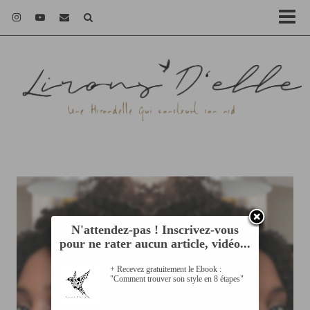
N'attendez-pas ! Inscrivez-vous
pour ne rater aucun article, vidéo...
+ Recevez gratuitement le Ebook :
"Comment trouver son style en 8 étapes"