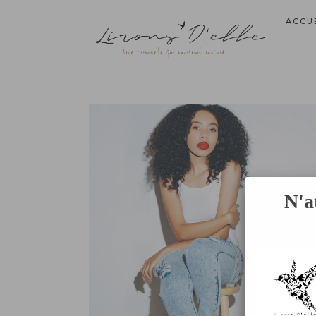
ACCU
N'a