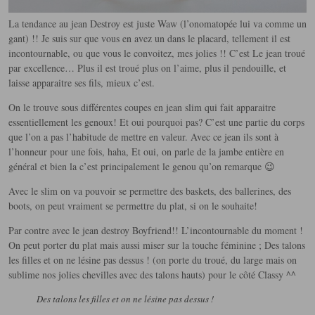
La tendance au jean Destroy est juste Waw (l’onomatopée lui va comme un
gant) !! Je suis sur que vous en avez un dans le placard, tellement il est
incontournable, ou que vous le convoitez, mes jolies !! C’est Le jean troué
par excellence…
Plus il est troué plus on l’aime, plus il pendouille, et
laisse apparaitre ses fils, mieux c’est.
On le trouve sous différentes coupes en jean slim qui fait apparaitre
essentiellement les genoux! Et oui pourquoi pas? C’est une partie du corps
que l’on a pas l’habitude de mettre en valeur. Avec ce jean ils sont à
l’honneur pour une fois, haha, Et oui, on parle de la jambe entière en
général et bien la c’est principalement le genou qu’on remarque 😉
Avec le slim on va pouvoir se permettre des baskets, des ballerines, des
boots, on peut vraiment se permettre du plat, si on le souhaite!
Par contre avec le jean destroy Boyfriend!! L’incontournable du moment !
On peut porter du plat mais aussi miser sur la touche féminine ; Des talons
les filles et on ne lésine pas dessus ! (on porte du troué, du large mais on
sublime nos jolies chevilles avec des talons hauts) pour le côté Classy ^^
Des talons les filles et on ne lésine pas dessus !