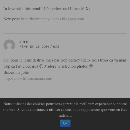
In love with this trend!! It’s perfect and I love it! Xx
New post:
http://betweenmyclothes.blogspot.com
JULIE
FÉVRIER 23, 2014 / 8:13
Oui pour le jeans destroy mais pas trop destroy (deux trois trous ça va mais
trop ça fait clochard) 🙂 J’adore ta sélection photos 🙂
Bisous ma jolie
http://www.filleamaman.com/
CAMILLE
Nous utilisons des cookies pour vous garantir la meilleure expérience sur notre
FÉVRIER 23, 2014 / 10:10
site web. Si vous continuez à utiliser ce site, nous supposerons que vous en êtes
satisfait.
J’adore ! Avec une paire d’escarpins et un perfecto c’est parfait xx
Ok
http://camilleblogmodelifestyle.blogspot.fr/