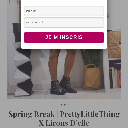
LOOK
Spring Break | PrettyLittleThing
X Lirons D’elle