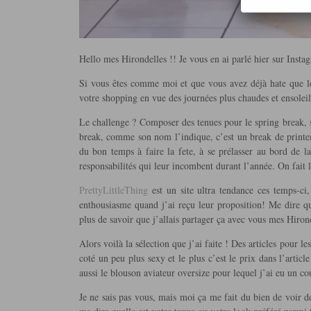
Hello mes Hirondelles !! Je vous en ai parlé hier sur Instag
Si vous êtes comme moi et que vous avez déjà hate que le
votre shopping en vue des journées plus chaudes et ensolei
Le challenge ? Composer des tenues pour le spring break, sur
break, comme son nom l’indique, c’est un break de printem
du bon temps à faire la fete, à se prélasser au bord de la
responsabilités qui leur incombent durant l’année. On fait 
PrettyLittleThing
est un site ultra tendance ces temps-ci
enthousiasme quand j’ai reçu leur proposition! Me dire qu’
plus de savoir que j’allais partager ça avec vous mes Hiron
Alors voilà la sélection que j’ai faite ! Des articles pour le
coté un peu plus sexy et le plus c’est le prix dans l’artic
aussi le blouson aviateur oversize pour lequel j’ai eu un co
Je ne sais pas vous, mais moi ça me fait du bien de voir de