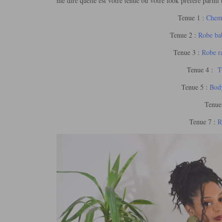
me dire quelle est votre tenue ou votre look préféré parmi 
Tenue 1 :
Chemi
Tenue 2 :
Robe bab
Tenue 3 :
Robe ra
Tenue 4 :
T-
Tenue 5 :
Body
Tenue
Tenue 7 :
R