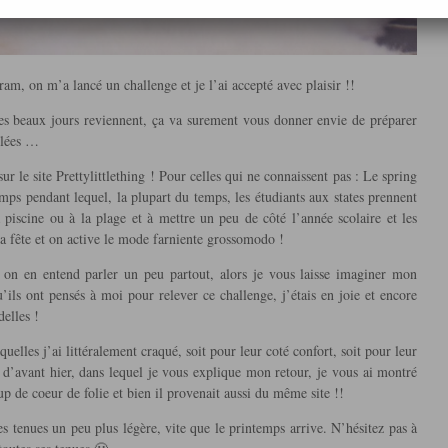
ram, on m’a lancé un challenge et je l’ai accepté avec plaisir !!
s beaux jours reviennent, ça va surement vous donner envie de préparer
llées …
 le site Prettylittlething ! Pour celles qui ne connaissent pas : Le spring
ps pendant lequel, la plupart du temps, les étudiants aux states prennent
 piscine ou à la plage et à mettre un peu de côté l’année scolaire et les
la fête et on active le mode farniente grossomodo !
, on en entend parler un peu partout, alors je vous laisse imaginer mon
ils ont pensés à moi pour relever ce challenge, j’étais en joie et encore
delles !
squelles j’ai littéralement craqué, soit pour leur coté confort, soit pour leur
le d’avant hier, dans lequel je vous explique mon retour, je vous ai montré
up de coeur de folie et bien il provenait aussi du même site !!
s tenues un peu plus légère, vite que le printemps arrive. N’hésitez pas à