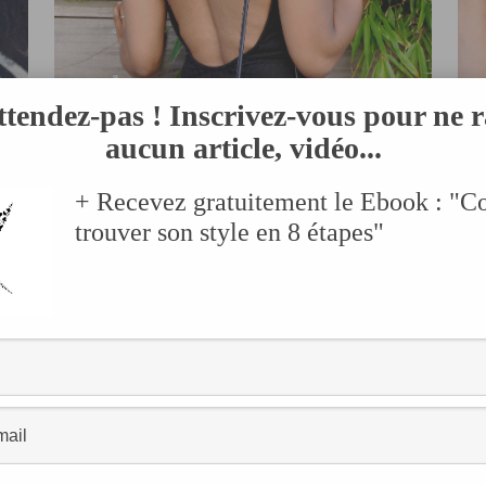
ttendez-pas ! Inscrivez-vous pour ne r
aucun article, vidéo...
+ Recevez gratuitement le Ebook : "
LOOK
trouver son style en 8 étapes"
:
Summer Vibes avec un dos
nu !
AOÛT 25, 2016