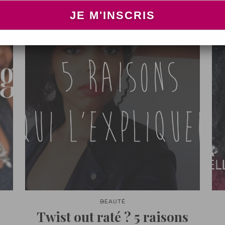
BEAUTÉ
Twist out raté ? 5 raisons