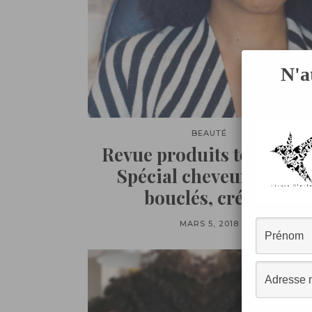
N'a
BEAUTÉ
Revue produits terminés 
Spécial cheveux afros,
bouclés, crépus
MARS 5, 2018