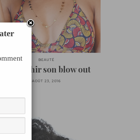
ater
Comment
BEAUTÉ
Rafraichir son blow out
AOÛT 23, 2016