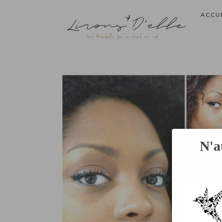
ACCU
N'a