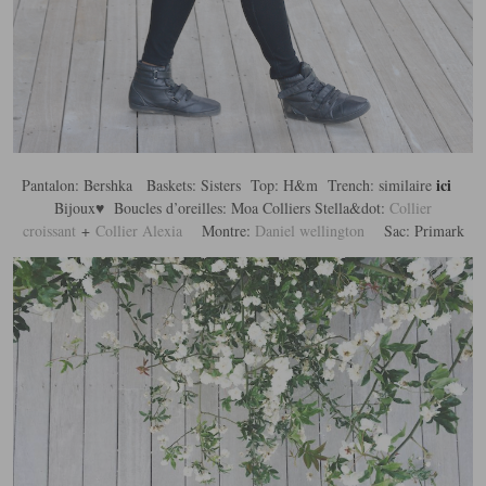
ici
Pantalon: Bershka Baskets: Sisters Top: H&m Trench: similaire
n
Bijoux♥ Boucles d’oreilles: Moa Colliers Stella&dot:
Collier
croissant
+
Collier Alexia
Montre:
Daniel wellington
Sac: Primark