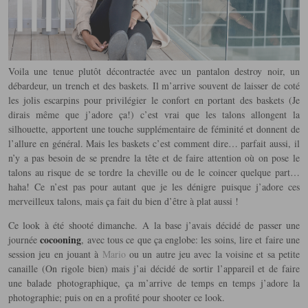
Voila une tenue plutôt décontractée avec un pantalon destroy noir, un
débardeur, un trench et des baskets. Il m’arrive souvent de laisser de coté
les jolis escarpins pour privilégier le confort en portant des baskets (Je
dirais même que j’adore ça!)
c’est vrai que les talons allongent la
silhouette, apportent une touche supplémentaire de féminité et donnent de
l’allure en général. Mais les baskets c’est comment dire… parfait aussi, il
n’y a pas besoin de se prendre la tête et de faire attention où on pose le
talons au risque de se tordre la cheville ou de le coincer quelque part…
haha! Ce n’est pas pour autant que je les dénigre puisque j’adore ces
merveilleux talons, mais ça fait du bien d’être à plat aussi !
Ce look à été shooté dimanche. A la base j’avais décidé de passer une
cocooning
journée
, avec tous ce que ça englobe: les soins, lire et faire une
session jeu en jouant à
Mario
ou un autre jeu avec la voisine et sa petite
canaille (On rigole bien) mais j’ai décidé de sortir l’appareil et de faire
une balade photographique, ça m’arrive de temps en temps j’adore la
photographie; puis on en a profité pour shooter ce look.