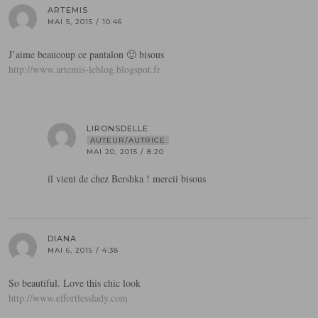
ARTEMIS
MAI 5, 2015 / 10:46
J’aime beaucoup ce pantalon 🙂 bisous
http://www.artemis-leblog.blogspot.fr
LIRONSDELLE
AUTEUR/AUTRICE
MAI 20, 2015 / 8:20
il vient de chez Bershka ! mercii bisous
DIANA
MAI 6, 2015 / 4:38
So beautiful. Love this chic look
http://www.effortlesslady.com