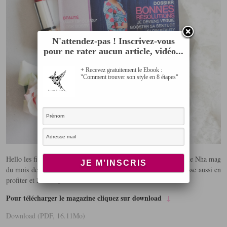
N'attendez-pas ! Inscrivez-vous
pour ne rater aucun article, vidéo...
+ Recevez gratuitement le Ebook :
"Comment trouver son style en 8 étapes"
Hello les filles !! Ce mini article juste pour partager avec vous le Nha mag
du mois de Septembre, afin que celles qui n’y ont pas accès puisse aussi en
profiter et le lire 🙂
Pour télécharger le magazine cliquez sur download
↓
Download (PDF, 16.11Mo)