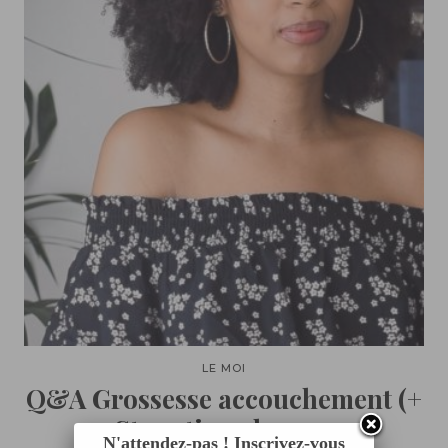
LE MOI
Q&A Grossesse accouchement (+
Story time de mon
N'attendez-pas ! Inscrivez-vous