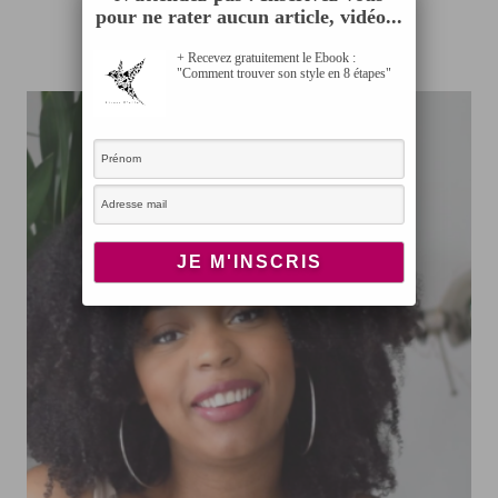
accouchement)
pour ne rater aucun article, vidéo...
AOÛT 2, 2019
+ Recevez gratuitement le Ebook :
"Comment trouver son style en 8 étapes"