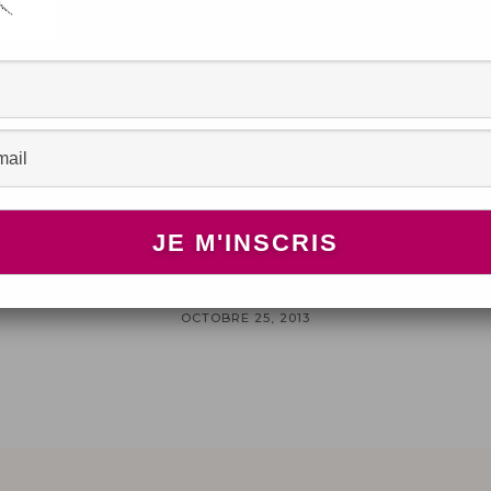
BEAUTÉ
 7
Mes “instagrameuses”
s
favorites
OCTOBRE 25, 2013