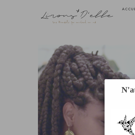
ACCU
N'a