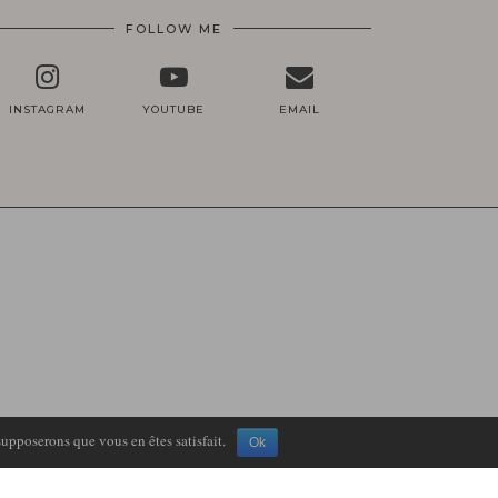
FOLLOW ME
INSTAGRAM
YOUTUBE
EMAIL
supposerons que vous en êtes satisfait.
Ok
THEME DESIGN BY
pipdig