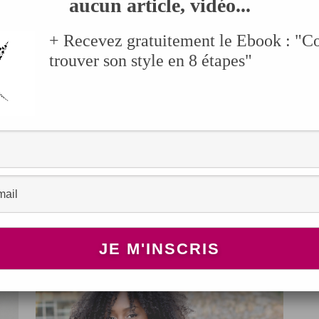
aucun article, vidéo...
+ Recevez gratuitement le Ebook : "
trouver son style en 8 étapes"
BEAUTÉ
Astuce shrinkage 2 I
R
ur
Définition des boucles et
longueur I Wash and Go
MAI 26, 2018