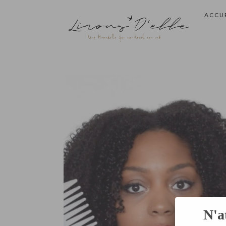
ACCU
N'a