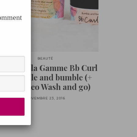
Comment
BEAUTÉ
evue sur la Gamme Bb Curl
de Bumble and bumble (+
Tuto video Wash and go)
NOVEMBRE 23, 2016