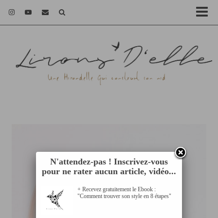
N'attendez-pas ! Inscrivez-vous
pour ne rater aucun article, vidéo...
+ Recevez gratuitement le Ebook :
"Comment trouver son style en 8 étapes"