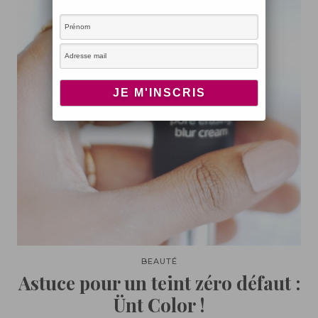
BEAUTÉ
Astuce pour un teint zéro défaut :
Ünt Color !