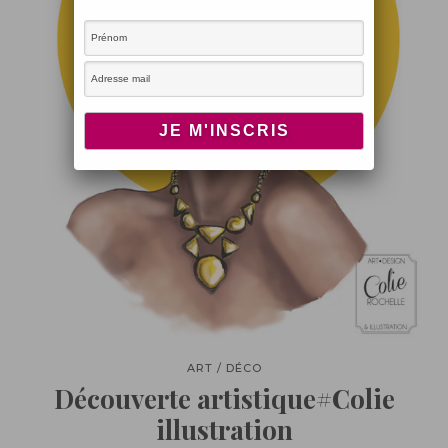
ART / DÉCO
Découverte artistique#Colie
illustration