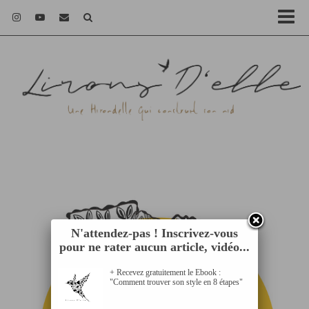
N'attendez-pas ! Inscrivez-vous
pour ne rater aucun article, vidéo...
+ Recevez gratuitement le Ebook :
"Comment trouver son style en 8 étapes"