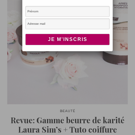
BEAUTÉ
Revue: Gamme beurre de karité
Laura Sim’s + Tuto coiffure