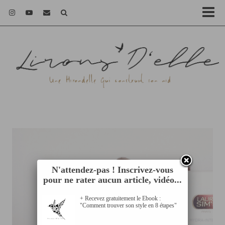
N'attendez-pas ! Inscrivez-vous
pour ne rater aucun article, vidéo...
+ Recevez gratuitement le Ebook :
"Comment trouver son style en 8 étapes"