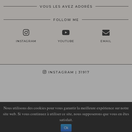
VOUS LES AVEZ ADORÉS
FOLLOW ME
INSTAGRAM
YOUTUBE
EMAIL
INSTAGRAM
| 31917
Nous utilisons des cookies pour vous garantir la meilleure expérience sur notre
site web. Si vous continuez à utiliser ce site, nous supposerons que vous en êtes
satisfait.
© 2026
LIRONS D'ELLE
Ok
THEME DESIGN BY
pipdig