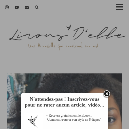
N'attendez-pas ! Inscrivez-vous
pour ne rater aucun article, vidéo...
+ Recevez gratuitement le Ebook :
"Comment trouver son style en 8 étapes"