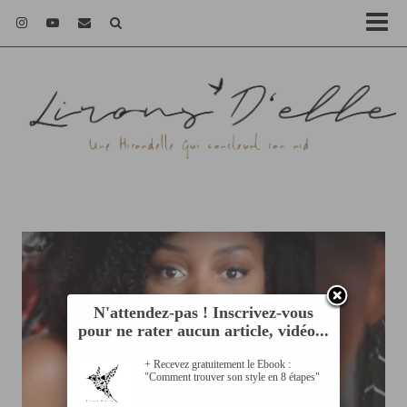
N'attendez-pas ! Inscrivez-vous
pour ne rater aucun article, vidéo...
+ Recevez gratuitement le Ebook :
"Comment trouver son style en 8 étapes"