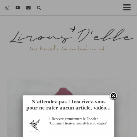
N'attendez-pas ! Inscrivez-vous
pour ne rater aucun article, vidéo...
+ Recevez gratuitement le Ebook :
"Comment trouver son style en 8 étapes"