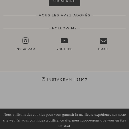
VOUS LES AVEZ ADORÉS
FOLLOW ME
INSTAGRAM
YOUTUBE
EMAIL
INSTAGRAM
| 31917
Nous utilisons des cookies pour vous garantir la meilleure expérience sur notre
site web. Si vous continuez à utiliser ce site, nous supposerons que vous en êtes
satisfait.
© 2026
LIRONS D'ELLE