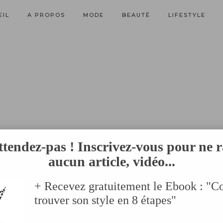
EIL
A PROPOS
MODE
BEAUTÉ
LIFESTYLE
ttendez-pas ! Inscrivez-vous pour ne r
aucun article, vidéo...
+ Recevez gratuitement le Ebook : "
trouver son style en 8 étapes"