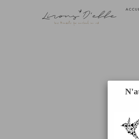
ACCU
N'a