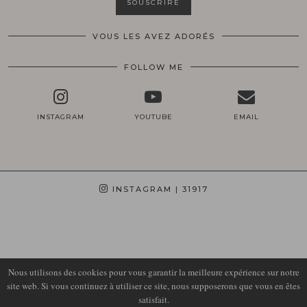
VOUS LES AVEZ ADORÉS
FOLLOW ME
INSTAGRAM
YOUTUBE
EMAIL
INSTAGRAM
| 31917
Nous utilisons des cookies pour vous garantir la meilleure expérience sur notre
site web. Si vous continuez à utiliser ce site, nous supposerons que vous en êtes
satisfait.
© 2026
LIRONS D'ELLE