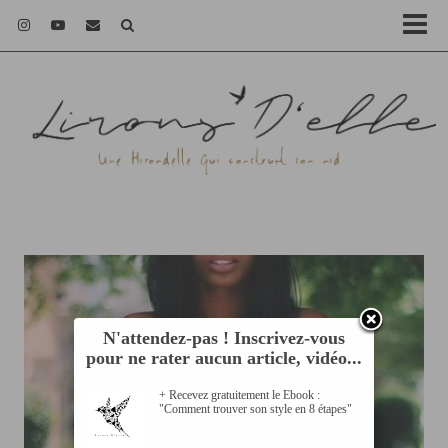
N'attendez-pas ! Inscrivez-vous
pour ne rater aucun article, vidéo...
+ Recevez gratuitement le Ebook :
"Comment trouver son style en 8 étapes"