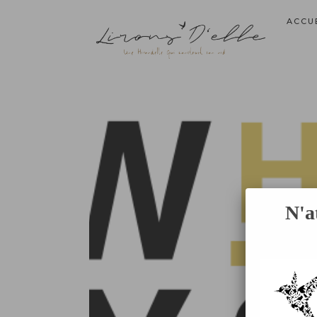
ACCU
N'a