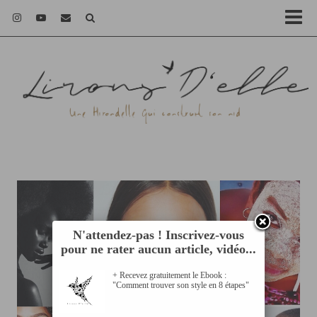
N'attendez-pas ! Inscrivez-vous
pour ne rater aucun article, vidéo...
+ Recevez gratuitement le Ebook :
"Comment trouver son style en 8 étapes"