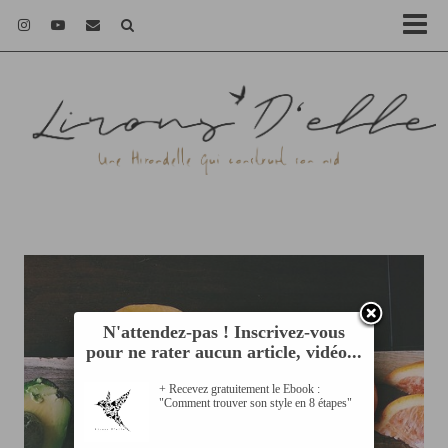
N'attendez-pas ! Inscrivez-vous
pour ne rater aucun article, vidéo...
+ Recevez gratuitement le Ebook :
"Comment trouver son style en 8 étapes"