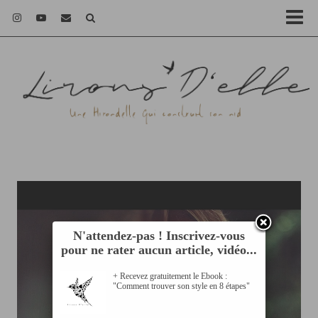
N'attendez-pas ! Inscrivez-vous
pour ne rater aucun article, vidéo...
+ Recevez gratuitement le Ebook :
"Comment trouver son style en 8 étapes"