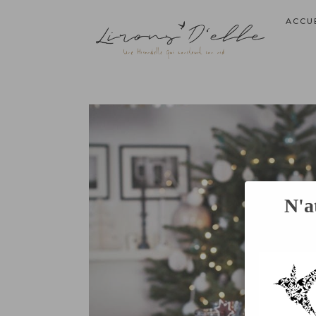
ACCU
N'a