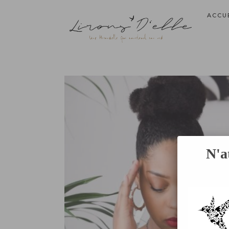
ACCU
N'a