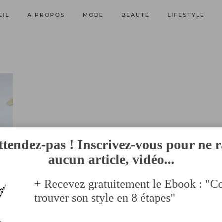
EIL
A PROPOS
MODE
BEAUTÉ
LIFESTYLE
ttendez-pas ! Inscrivez-vous pour ne r
aucun article, vidéo...
+ Recevez gratuitement le Ebook : "
trouver son style en 8 étapes"