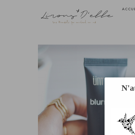
ACCU
N'a